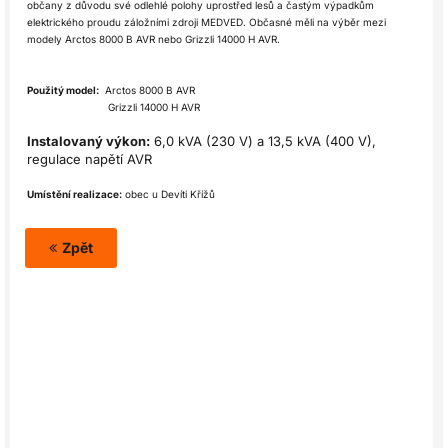
občany z důvodu své odlehlé polohy uprostřed lesů a častým výpadkům
elektrického proudu záložními zdroji MEDVED. Občasné měli na výběr mezi
modely Arctos 8000 B AVR nebo Grizzli 14000 H AVR.
Použitý model:
Arctos 8000 B AVR
Grizzli 14000 H AVR
Instalovaný výkon:
6,0 kVA (230 V) a 13,5 kVA (400 V),
regulace napětí AVR
Umístění realizace:
obec u Devíti Křížů
Zpět