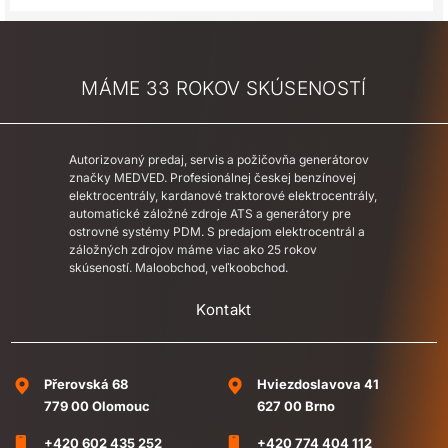
MÁME 33 ROKOV SKÚSENOSTÍ
Autorizovaný predaj, servis a požičovňa generátorov
značky MEDVED. Profesionálnej českej benzínovej
elektrocentrály, kardanové traktorové elektrocentrály,
automatické záložné zdroje ATS a generátory pre
ostrovné systémy PDM. S predajom elektrocentrál a
záložných zdrojov máme viac ako 25 rokov
skúseností. Maloobchod, veľkoobchod.
Kontakt
Přerovská 68
Hviezdoslavova 41
779 00 Olomouc
627 00 Brno
+420 602 435 252
+420 774 404 112