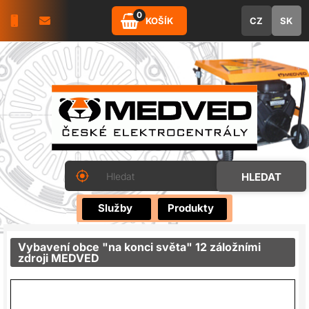
0
KOŠÍK
CZ
SK
Služby
Produkty
Vybavení obce "na konci světa" 12 záložními
zdroji MEDVED