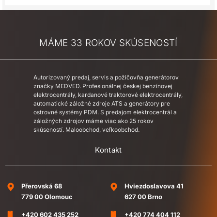
MÁME 33 ROKOV SKÚSENOSTÍ
Autorizovaný predaj, servis a požičovňa generátorov
značky MEDVED. Profesionálnej českej benzínovej
elektrocentrály, kardanové traktorové elektrocentrály,
automatické záložné zdroje ATS a generátory pre
ostrovné systémy PDM. S predajom elektrocentrál a
záložných zdrojov máme viac ako 25 rokov
skúseností. Maloobchod, veľkoobchod.
Kontakt
Přerovská 68
Hviezdoslavova 41
779 00 Olomouc
627 00 Brno
+420 602 435 252
+420 774 404 112