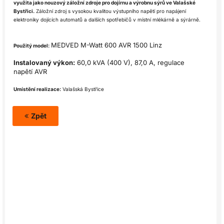
využita jako nouzový záložní zdroje pro dojírnu a výrobnu sýrů ve Valašské
Bystřici.
Záložní zdroj s vysokou kvalitou výstupního napětí pro napájení
elektroniky dojících automatů a dalších spotřebičů v místní mlékárně a sýrárně.
MEDVED M-Watt 600 AVR 1500 Linz
Použitý model:
Instalovaný výkon:
60,0 kVA (400 V), 87,0 A, regulace
napětí AVR
Umístění realizace:
Valašská Bystřice
Zpět