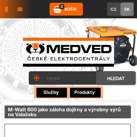
0
KOŠÍK
CZ
SK
Služby
Produkty
M-Watt 600 jako záloha dojírny a výrobny sýrů
na Valašsku