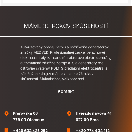
MÁME 33 ROKOV SKÚSENOSTÍ
Autorizovaný predaj, servis a požičovňa generátorov
značky MEDVED. Profesionálnej českej benzínovej
elektrocentrály, kardanové traktorové elektrocentrály,
automatické záložné zdroje ATS a generátory pre
ostrovné systémy PDM. S predajom elektrocentrál a
záložných zdrojov máme viac ako 25 rokov
skúseností. Maloobchod, veľkoobchod.
Kontakt
Přerovská 68
Hviezdoslavova 41
779 00 Olomouc
627 00 Brno
+420 602 435 252
+420 774 404 112