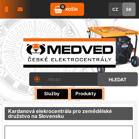
0
KOŠÍK
CZ
SK
Služby
Produkty
Kardanová elekrocentrála pro zemědělské
družstvo na Slovensku