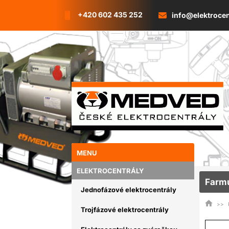
+420 602 435 252
info@elektroce
MENU
ELEKTROCENTRÁLY
Farmu
Jednofázové elektrocentrály
Trojfázové elektrocentrály