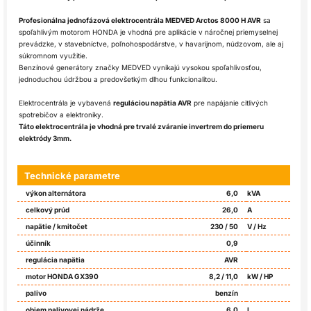
Profesionálna jednofázová elektrocentrála MEDVED Arctos 8000 H AVR
sa
spoľahlivým motorom HONDA je vhodná pre aplikácie v
náročnej
priemyselnej
prevádzke, v stavebníctve, poľnohospodárstve, v havarijnom, núdzovom, ale aj
súkromnom využitie.
Benzínové generátory značky MEDVED vynikajú vysokou spoľahlivosťou,
jednoduchou údržbou a predovšetkým dlhou funkcionalitou.
Elektrocentrála
je vybavená
reguláciou napätia
AVR
pre
napájanie
citlivých
spotrebičov
a
elektroniky
.
Táto
elektrocentrála
je
vhodná
pre trvalé
zváranie
invertrem
do
priemeru
elektródy
3mm
.
Technické parametre
výkon alternátora
6,0
kVA
celkový prúd
26,0
A
napätie / kmitočet
230 / 50
V / Hz
účinník
0,9
regulácia napätia
AVR
motor HONDA GX390
8,2 / 11,0
kW / HP
palivo
benzín
objem palivovej nádrže
6,0
l