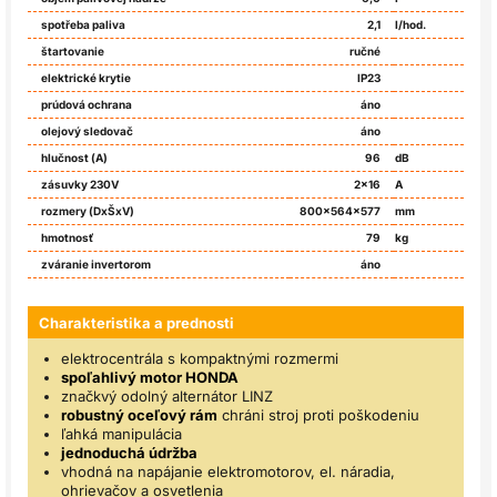
spotřeba paliva
2,1
l/hod.
štartovanie
ručné
elektrické krytie
IP23
prúdová ochrana
áno
olejový sledovač
áno
hlučnost (A)
96
dB
zásuvky 230V
2x16
A
rozmery (DxŠxV)
800x564x577
mm
hmotnosť
79
kg
zváranie invertorom
áno
Charakteristika a prednosti
elektrocentrála s kompaktnými rozmermi
spoľahlivý motor HONDA
značkvý odolný alternátor LINZ
robustný oceľový rám
chráni stroj proti poškodeniu
ľahká manipulácia
jednoduchá údržba
vhodná na napájanie elektromotorov, el. náradia,
ohrievačov a osvetlenia