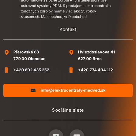
automatické záložné zdroje ATS a generátory pre
ostrovné systémy PDM. S predajom elektrocentrál a
záložných zdrojov máme viac ako 25 rokov
skúseností. Maloobchod, veľkoobchod.
Kontakt
Přerovská 68
Hviezdoslavova 41
779 00 Olomouc
627 00 Brno
+420 602 435 252
+420 774 404 112
info@elektrocentraly-medved.sk
Sociálne siete