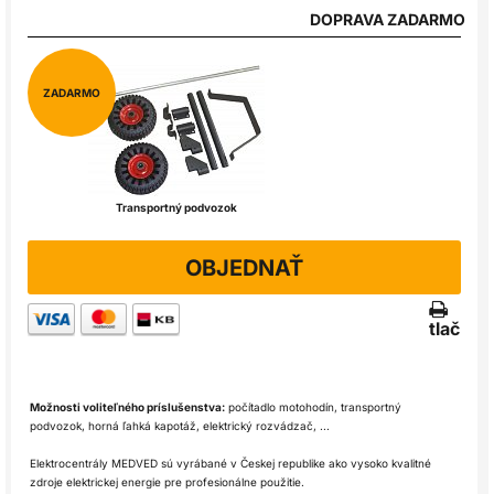
DOPRAVA ZADARMO
ZADARMO
Transportný podvozok
OBJEDNAŤ
tlač
Možnosti voliteľného príslušenstva:
počítadlo motohodín, transportný
podvozok, horná ľahká kapotáž, elektrický rozvádzač, ...
Elektrocentrály MEDVED sú vyrábané v Českej republike ako vysoko kvalitné
zdroje elektrickej energie pre profesionálne použitie.