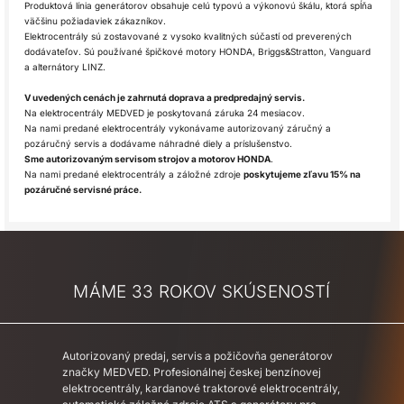
Produktová línia generátorov obsahuje celú typovú a výkonovú škálu, ktorá spĺňa
väčšinu požiadaviek zákazníkov.
Elektrocentrály sú zostavované z vysoko kvalitných súčastí od preverených
dodávateľov. Sú používané špičkové motory HONDA, Briggs&Stratton, Vanguard
a alternátory LINZ.
V uvedených cenách je zahrnutá doprava a predpredajný servis.
Na elektrocentrály MEDVED je poskytovaná záruka 24 mesiacov.
Na nami predané elektrocentrály vykonávame autorizovaný záručný a
pozáručný servis a dodávame náhradné diely a príslušenstvo.
Sme autorizovaným servisom strojov a motorov HONDA
.
Na nami predané elektrocentrály a záložné zdroje
poskytujeme zľavu 15% na
pozáručné servisné práce.
MÁME 33 ROKOV SKÚSENOSTÍ
Autorizovaný predaj, servis a požičovňa generátorov
značky MEDVED. Profesionálnej českej benzínovej
elektrocentrály, kardanové traktorové elektrocentrály,