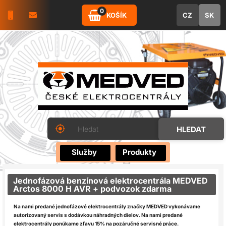
0
KOŠÍK
CZ
SK
Služby
Produkty
Jednofázová benzínová elektrocentrála MEDVED
Arctos 8000 H AVR + podvozok zdarma
Na nami predané jednofázové elektrocentrály značky MEDVED vykonávame
autorizovaný servis s dodávkou náhradných dielov.
Na nami predané
elektrocentrály ponúkame zľavu 15% na pozáručné servisné práce.