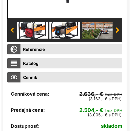
Referencie
Katalóg
Cenník
Cenníková cena:
2.636,- €
bez DPH
(3.163,- € s DPH)
Predajná cena:
2.504,- €
bez DPH
(3.005,- € s DPH)
skladom
Dostupnosť: