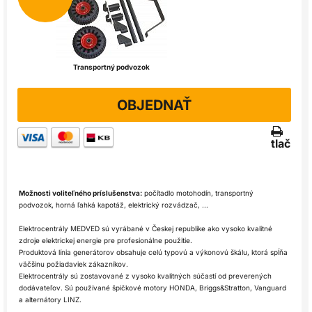
Transportný podvozok
OBJEDNAŤ
tlač
Možnosti voliteľného príslušenstva:
počítadlo motohodín, transportný
podvozok, horná ľahká kapotáž, elektrický rozvádzač, ...
Elektrocentrály MEDVED sú vyrábané v Českej republike ako vysoko kvalitné
zdroje elektrickej energie pre profesionálne použitie.
Produktová línia generátorov obsahuje celú typovú a výkonovú škálu, ktorá spĺňa
väčšinu požiadaviek zákazníkov.
Elektrocentrály sú zostavované z vysoko kvalitných súčastí od preverených
dodávateľov. Sú používané špičkové motory HONDA, Briggs&Stratton, Vanguard
a alternátory LINZ.