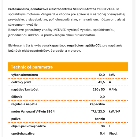
Profesionálna jednofázová elektrocentrála MEDVED Arctos 11000 V CCL
sa
spoľahlivým motorom Vanguard je vhodná pre aplikácie v
náročnej
priemyselnej
prevádzke, v stavebníctve, poľnohospodárstve, v havarijnom, núdzovom, ale aj
súkromnom využitie.
Benzínové generátory značky MEDVED vynikajú vysokou spoľahlivosťou,
jednoduchou údržbou a predovšetkým dlhou funkcionalitou.
Elektrocentrála je vybavená
kapacitnou reguláciou napätia CCL
pre napájanie
bežných elektrospotrebičov, čerpadiel a motorov.
Technické parametre
výkon alternátora
10,0
kVA
celkový prúd
43,5
A
napätie / kmitočet
230 / 50
V / Hz
účinník
0,9
regulácia napätia
kapacitná
motor Vanguard V-Twin 3864
17,1 / 23,0
kW / HP
palivo
benzín
objem palivovej nádrže
34
l
spotřeba paliva
5,4
l/hod.