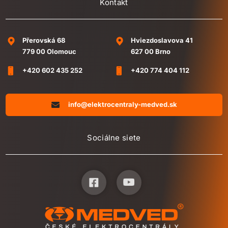
Kontakt
Přerovská 68
Hviezdoslavova 41
779 00 Olomouc
627 00 Brno
+420 602 435 252
+420 774 404 112
info@elektrocentraly-medved.sk
Sociálne siete