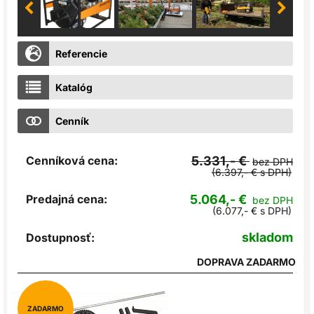
Referencie
Katalóg
Cenník
Cenníková cena:
5.331,- €
bez DPH
(6.397,- € s DPH)
Predajná cena:
5.064,- €
bez DPH
(6.077,- € s DPH)
skladom
Dostupnosť:
DOPRAVA ZADARMO
ZADARMO