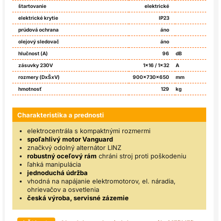
štartovanie
elektrické
elektrické krytie
IP23
prúdová ochrana
áno
olejový sledovač
áno
hlučnost (A)
96
dB
zásuvky 230V
1x16 / 1x32
A
rozmery (DxŠxV)
900x730x650
mm
hmotnosť
129
kg
Charakteristika a prednosti
elektrocentrála s kompaktnými rozmermi
spoľahlivý motor Vanguard
značkvý odolný alternátor LINZ
robustný oceľový rám
chráni stroj proti poškodeniu
ľahká manipulácia
jednoduchá údržba
vhodná na napájanie elektromotorov, el. náradia,
ohrievačov a osvetlenia
česká výroba, servisné zázemie