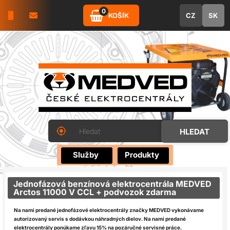
0
KOŠÍK
CZ
SK
Služby
Produkty
Jednofázová benzínová elektrocentrála MEDVED
Arctos 11000 V CCL + podvozok zdarma
Na nami predané jednofázové elektrocentrály značky MEDVED vykonávame
autorizovaný servis s dodávkou náhradných dielov.
Na nami predané
elektrocentrály ponúkame zľavu 15% na pozáručné servisné práce.